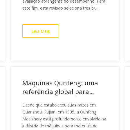
avaliação abrangente do desempenho. Para
este fim, esta revisão seleciona três br
populares
Leia Mais
Máquinas Qunfeng: uma
referência global para
fabricação inteligente na
Desde que estabeleceu suas raízes em
China e líder na indústria
Quanzhou, Fujian, em 1995, a Qunfeng
de máquinas para
Machinery está profundamente envolvida na
materiais de construção
indústria de máquinas para materiais de