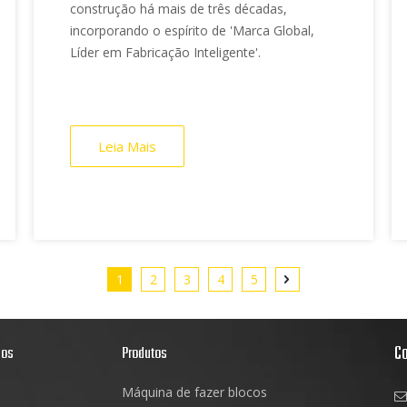
construção há mais de três décadas,
incorporando o espírito de 'Marca Global,
Líder em Fabricação Inteligente'.
Leia Mais
1
2
3
4
5
C
dos
Produtos
Máquina de fazer blocos
