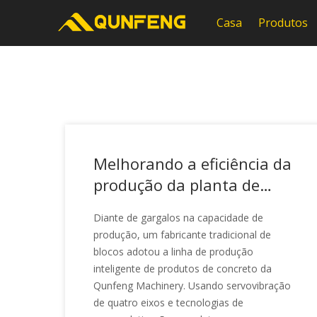
Casa
Produtos
Melhorando a eficiência da
produção da planta de
blocos: desconstruindo a
Diante de gargalos na capacidade de
linha de produção dos
produção, um fabricante tradicional de
'quatro fatores de alta
blocos adotou a linha de produção
eficiência'
inteligente de produtos de concreto da
Qunfeng Machinery. Usando servovibração
de quatro eixos e tecnologias de