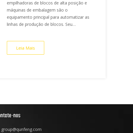
empilhadoras de blocos de alta posição e
máquinas de embalagem são o
equipamento principal para automatizar as
linhas de produção de blocos. Seu
desempenho determina diretamente o limite
superior do
Leia Mais
ontate-nos
group@qunfeng.com