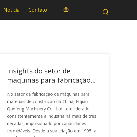
Notícia
Contato
Insights do setor de
máquinas para fabricação
de blocos: analisando as
No setor de fabricação de máquinas para
vantagens competitivas dos
materiais de construção da China, Fujian
líderes do setor com base
Qunfeng Machinery Co., Ltd. tem liderado
na expansão da capacidade
consistentemente a indústria há mais de três
décadas, impulsionado por capacidades
e na força técnica da
formidáveis. Desde a sua criação em 1995, a
Qunfeng Machinery