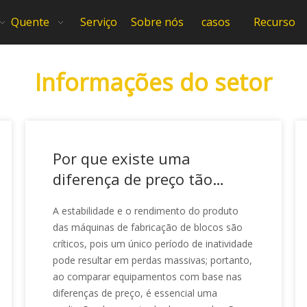
Quente
Serviço
Sobre nós
casos
Recurso
Informações do setor
Por que existe uma
diferença de preço tão
grande entre as máquinas
A estabilidade e o rendimento do produto
de fabricação de blocos?
das máquinas de fabricação de blocos são
críticos, pois um único período de inatividade
pode resultar em perdas massivas; portanto,
ao comparar equipamentos com base nas
diferenças de preço, é essencial uma