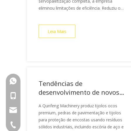
servopaletização completa, a empresa
eliminou limitações de eficiência. Reduziu os
custos de matéria-prima em 22% e reduziu a
mão de obra no local para apenas três
operadores. O investimento foi recuperado
Leia Mais
em 13 meses, construindo um sistema em
circuito fechado com alto rendimento,
respeito ao meio ambiente e inteligência.
+86-18150503129
Tendências de
desenvolvimento de novos
+86-18150503129
materiais de construção:
A Qunfeng Machinery produz tijolos ocos
Linha de produção de
group@qunfeng.com
premium, pedras de pavimentação e tijolos
blocos totalmente
para proteção de encostas usando resíduos
+86-595 22356789
automática Qunfeng para
sólidos industriais, incluindo escória de aço e