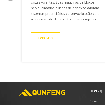
cinzas volantes. Suas máquinas de blocos
construção, engenharia
não queimados e linhas de concreto adotam
municipal, paisagismo e
sistemas proprietários de servovibração para
outros campos
alta densidade de produto e trocas rápidas
de molde. Oferecendo uma produção
estável e flexível, o equipamento permite
que novos fabricantes de materiais de
Leia Mais
parede aumentem a produção, melhorem a
eficiência e obtenham uma reciclagem
sustentável de resíduos.
»
Links Rápi
Casa