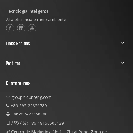
Tecnologia Inteligente
Alta eficiência e meio ambiente
Links Rápidos
Produtos
Contate-nos
group@qunfeng.com

+86-595-22356789

+86-595-22356788

/
/
:
+86-18150503129



Centro de Marketing:
No.11, Zhitai Road, Zona de
