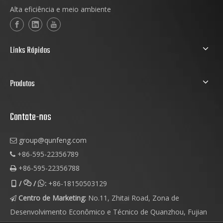
Alta eficiência e meio ambiente
Links Rápidos
Produtos
Contate-nos
group@qunfeng.com

+86-595-22356789

+86-595-22356788

/
/
:
+86-18150503129



Centro de Marketing:
No.11, Zhitai Road, Zona de

Desenvolvimento Econômico e Técnico de Quanzhou, Fujian