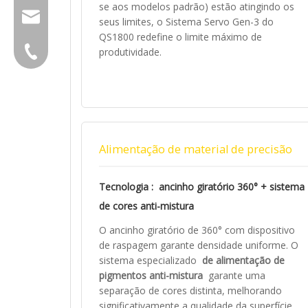
se aos modelos padrão) estão atingindo os
group@qunfeng.com
seus limites, o Sistema Servo Gen-3 do
QS1800 redefine o limite máximo de
+86-595 22356789
produtividade.
Alimentação de material de precisão
Tecnologia
: ancinho giratório 360° + sistema
de cores anti-mistura
O ancinho giratório de 360° com dispositivo
de raspagem garante densidade uniforme. O
sistema especializado
de alimentação de
pigmentos anti-mistura
garante uma
separação de cores distinta, melhorando
significativamente a qualidade da superfície