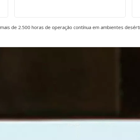
 mais de 2.500 horas de operação contínua em ambientes desér