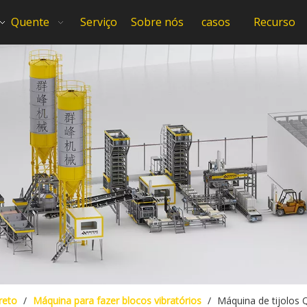
Quente
Serviço
Sobre nós
casos
Recurso
reto
/
Máquina para fazer blocos vibratórios
/
Máquina de tijolos