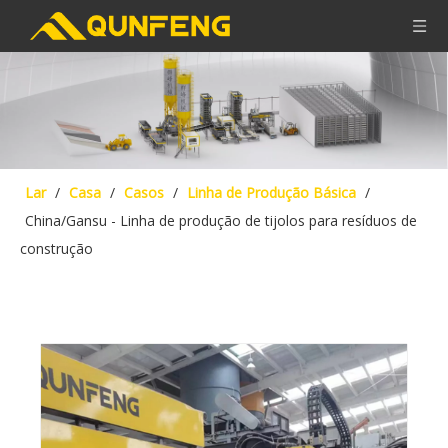
Lar
/
Casa
/
Casos
/
Linha de Produção Básica
/
China/Gansu - Linha de produção de tijolos para resíduos de
construção