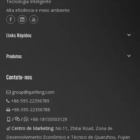
Tecnologia Inteligente
Alta eficiência e meio ambiente
Links Rápidos
Produtos
Contate-nos
group@qunfeng.com

+86-595-22356789

+86-595-22356788

/
/
:
+86-18150503129



Centro de Marketing:
No.11, Zhitai Road, Zona de

Desenvolvimento Econômico e Técnico de Quanzhou, Fujian