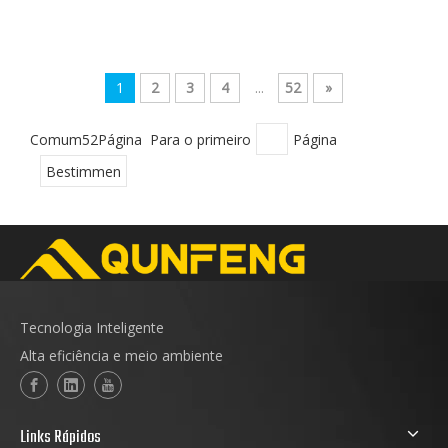
1
2
3
4
...
52
»
Comum52Página Para o primeiro
Página
Bestimmen
Tecnologia Inteligente
Alta eficiência e meio ambiente
Links Rápidos