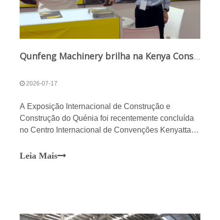
Qunfeng Machinery brilha na Kenya Construction Expo 2026: Fabricação inteligente cativa a África
2026-07-17
A Exposição Internacional de Construção e
Construção do Quénia foi recentemente concluída
no Centro Internacional de Convenções Kenyatta,
em Nairobi. A Qunfeng Machinery foi o centro das
atenções na exposição, apresentando suas
Leia Mais
soluções avançadas de fabricação de blocos. O
Quénia está actualmente a avançar vigorosamente
a sua “Visão 2030”