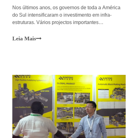
Nos últimos anos, os governos de toda a América
do Sul intensificaram o investimento em infra-
estruturas. Vários projectos importantes
empreendidos por empresas chinesas, como a
Ponte de Itaparica e a expansão da auto-estrada
Leia Mais
Huánuco-Huayanca, estão a progredir de forma
constante. Qunfeng Machinery concluiu a
instalação