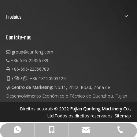
Produtos
Contate-nos
group@qunfeng.com

+86-595-22356789

+86-595-22356788

/
/
:
+86-18150503129



Centro de Marketing:
No.11, Zhitai Road, Zona de

Desenvolvimento Econômico e Técnico de Quanzhou, Fujian
Direitos autorais © 2022
Fujian Qunfeng Machinery Co.,
Ltd
.Todos os direitos reservados.
Sitemap
group@qunfeng.com
+86-595 22356789
+86-18150503129
+86-18150503129