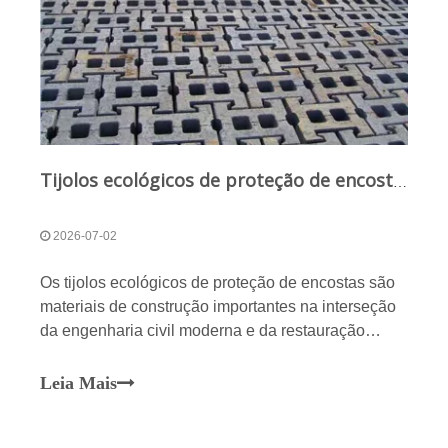
Tijolos ecológicos de proteção de encostas da Qunfeng Machinery: segurança e ecologia alcançadas em uma única etapa
2026-07-02
Os tijolos ecológicos de proteção de encostas são
materiais de construção importantes na interseção
da engenharia civil moderna e da restauração
ecológica, amplamente utilizados na gestão de
canais fluviais, na proteção de encostas de
Leia Mais
estradas e na criação de microtopografia em
parques. O projeto visa reforçar fisicamente