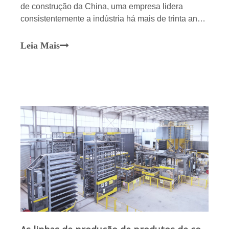
de construção da China, uma empresa lidera
consistentemente a indústria há mais de trinta anos
com seus principais pontos fortes: Fujian Qunfeng
Machinery Co., Ltd. Desde a sua criação em 1995,
Leia Mais
a Qunfeng Machinery tem estado profundamente
envolvida na pesquisa e desenvolvimento e