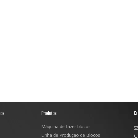
C
dos
Produtos
Máquina de fazer blocos

Linha de Produção de Blocos
