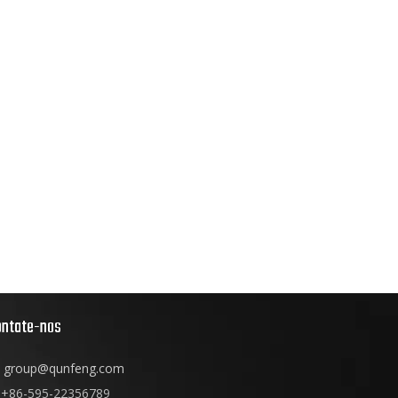
ontate-nos
group@qunfeng.com
+86-595-22356789