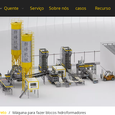
Quente
Serviço
Sobre nós
casos
Recurso
reto
/
Máquina para fazer blocos hidroformadores