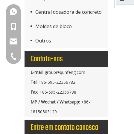
+86-18150503129
Central dosadora de concreto
Moldes de bloco
+86-18150503129
Outros
group@qunfeng.com
Contate-nos
+86-595 22356789
E-mail:
group@qunfeng.com
Tel:
+86-595-22356782
Fax:
+86-595-22356788
MP / Wechat / Whatsapp:
+86-
18150503129
Entre em contato conosco