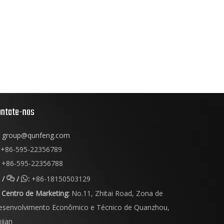
ontate-nos
group@qunfeng.com
+86-595-22356789
+86-595-22356788
/
/
:
+86-18150503129



Centro de Marketing:
No.11, Zhitai Road, Zona de
esenvolvimento Econômico e Técnico de Quanzhou,
jian