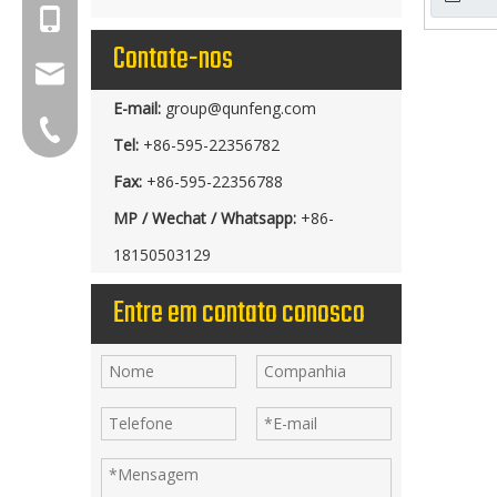
+86-18150503129
Contate-nos
group@qunfeng.com
E-mail:
group@qunfeng.com
+86-595 22356789
Tel:
+86-595-22356782
Fax:
+86-595-22356788
MP / Wechat / Whatsapp:
+86-
18150503129
Entre em contato conosco